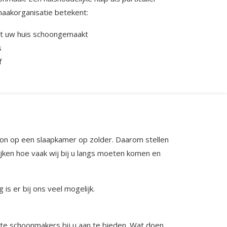
maakorganisatie betekent:
t uw huis schoongemaakt
s
f
oon op een slaapkamer op zolder. Daarom stellen
jken hoe vaak wij bij u langs moeten komen en
is er bij ons veel mogelijk.
ste schoonmakers bij u aan te bieden. Wat doen