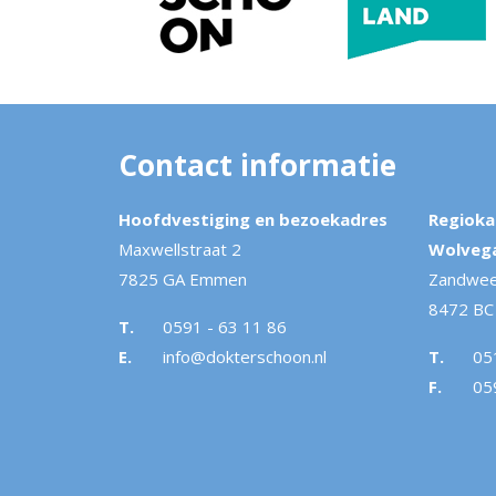
Contact informatie
Hoofdvestiging en bezoekadres
Regioka
Maxwellstraat 2
Wolveg
7825 GA Emmen
Zandwee
8472 BC
T.
0591 - 63 11 86
E.
info@dokterschoon.nl
T.
05
F.
05