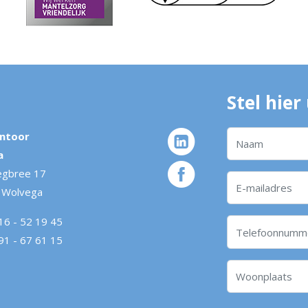
Stel hier
ntoor
a
gbree 17
 Wolvega
16 - 52 19 45
91 - 67 61 15