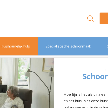
Huishoudelijk hulp
Specialistische schoonmaak
E
Schoon
Hoe fijn is het als u na e
en net huis! Met onze huis
ontzorgen wij u in de schoo