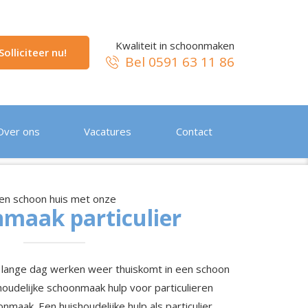
Kwaliteit in schoonmaken
Solliciteer nu!
Bel 0591 63 11 86
Over ons
Vacatures
Contact
en schoon huis met onze
maak particulier
en lange dag werken weer thuiskomt in een schoon
houdelijke schoonmaak hulp voor particulieren
nmaak. Een huishoudelijke hulp als particulier