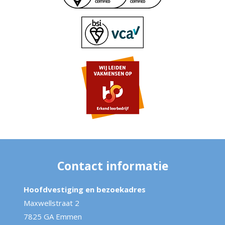
Contact informatie
Hoofdvestiging en bezoekadres
Maxwellstraat 2
7825 GA Emmen